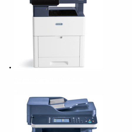
Xerox VersaLink C505
Read more