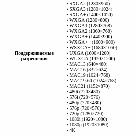
• SXGA2 (1280×960)
• SXGA3 (1280×1024)
• SXGA+ (1400×1050)
• WXGA (1280×800)
• WXGA1 (1280×768)
• WXGA2 (1360×768)
• WXGA+ (1440×900)
• WXGA++ (1600×900)
• WSXGA+ (1680×1050)
Поддерживаемые
• UXGA (1600×1200)
разрешения
• WUXGA (1920×1200)
• MAC13 (640×480)
• MAC16 (832×624)
• MAC19 (1024×768)
• MAC19-60 (1024×768)
• MAC21 (1152×870)
• 480i (720×480)
• 576i (720×576)
• 480p (720×480)
• 576p (720×576)
• 720p (1280×720)
• 1080i (1920×1080)
• 1080p (1920×1080)
• 4K