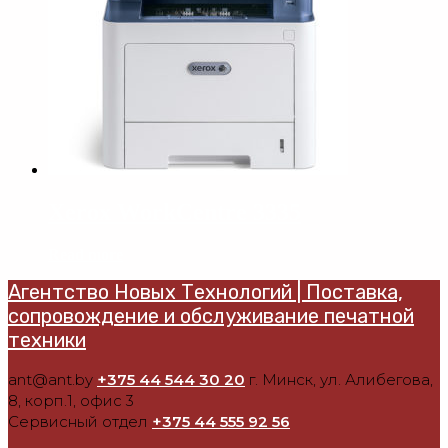
Xerox WorkCentre 3335
Read more
Агентство Новых Технологий | Поставка,
сопровождение и обслуживание печатной
техники
ant@ant.by
+375 44 544 30 20
г. Минск, ул. Алибегова,
8, корп.1, офис 3
Сервисный отдел
+375 44 555 92 56