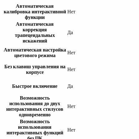
Автоматическая
калибровка интерактивной
Нет
функции
Автоматическая
коррекция
Да
трапецеидальных
искажений
Автоматическая настройка
Нет
цветового режима
Без клавиш управления на
Нет
корпусе
Быстрое включение
Да
Возможность
использования до двух
Нет
интерактивных стилусов
одновременно
Возможность
использования
Нет
интерактивных функций
без ПК