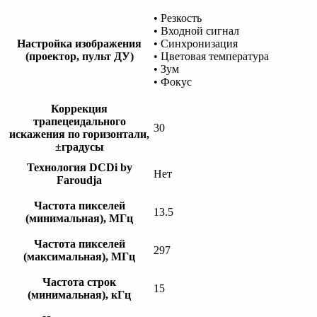
• Резкость
• Входной сигнал
Настройка изображения
• Синхронизация
(проектор, пульт ДУ)
• Цветовая температура
• Зум
• Фокус
Коррекция
трапецеидального
30
искажения по горизонтали,
±градусы
Технология DCDi by
Нет
Faroudja
Частота пикселей
13.5
(минимальная), МГц
Частота пикселей
297
(максимальная), МГц
Частота строк
15
(минимальная), кГц