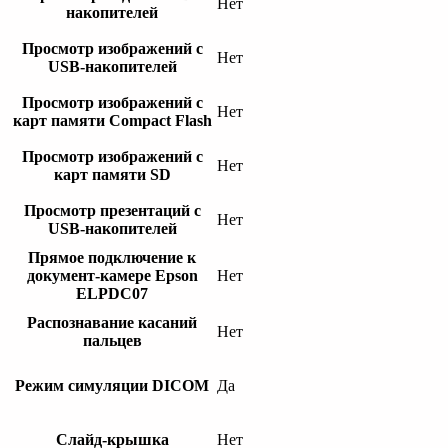
Нет
накопителей
Просмотр изображений с
Нет
USB-накопителей
Просмотр изображений с
Нет
карт памяти Compact Flash
Просмотр изображений с
Нет
карт памяти SD
Просмотр презентаций с
Нет
USB-накопителей
Прямое подключение к
документ-камере Epson
Нет
ELPDC07
Распознавание касаний
Нет
пальцев
Режим симуляции DICOM
Да
Слайд-крышка
Нет