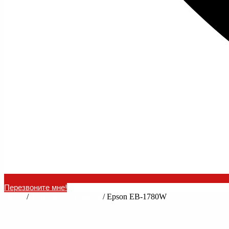
Перезвоните мне!
Home
/
Техника для офиса
/ Epson EB-1780W