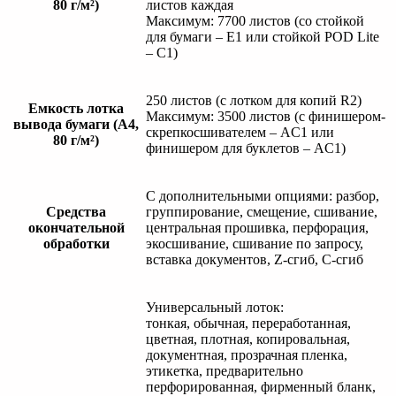
80 г/м²)
листов каждая
Максимум: 7700 листов (со стойкой
для бумаги – E1 или стойкой POD Lite
– C1)
250 листов (с лотком для копий R2)
Емкость лотка
Максимум: 3500 листов (с финишером-
вывода бумаги (A4,
скрепкосшивателем – AC1 или
80 г/м²)
финишером для буклетов – AC1)
С дополнительными опциями: разбор,
Средства
группирование, смещение, сшивание,
окончательной
центральная прошивка, перфорация,
обработки
экосшивание, сшивание по запросу,
вставка документов, Z-сгиб, C-сгиб
Универсальный лоток:
тонкая, обычная, переработанная,
цветная, плотная, копировальная,
документная, прозрачная пленка,
этикетка, предварительно
перфорированная, фирменный бланк,