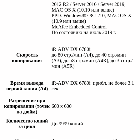
2012 R2 / Server 2016 / Server 2019,
MAC OS X (10.10 или выше)
PPD: Windows®7 /8.1 /10, MAC OS X
(10.9 или выше)
McAfee Embedded Control
По состоянию на июль 2019 г.
iR-ADV DX 6780i:
Скорость
до 80 стр./мин (А4), до 40 стр./мин
копирования
(A3), до 58 стр./мин (A4R), до 35 стр./
мин (A5R)
Время вывода
iR-ADV DX 6780i: прибл. не более 3,1
первой копии (A4)
сек.
Разрешение при
копировании (точек
600 x 600
на дюйм)
Количество копий
До 9999 копий
за цикл