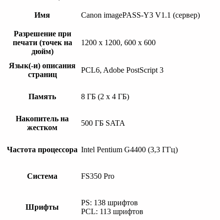
Имя
Canon imagePASS-Y3 V1.1 (сервер)
Разрешение при
печати (точек на
1200 x 1200, 600 x 600
дюйм)
Язык(-и) описания
PCL6, Adobe PostScript 3
страниц
Память
8 ГБ (2 x 4 ГБ)
Накопитель на
500 ГБ SATA
жестком
Частота процессора
Intel Pentium G4400 (3,3 ГГц)
Система
FS350 Pro
PS: 138 шрифтов
Шрифты
PCL: 113 шрифтов