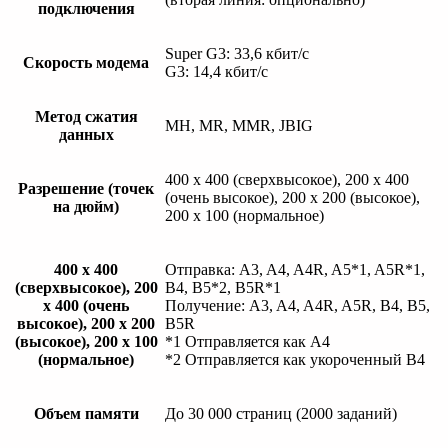
подключения
Super G3: 33,6 кбит/с
Скорость модема
G3: 14,4 кбит/с
Метод сжатия
MH, MR, MMR, JBIG
данных
400 x 400 (сверхвысокое), 200 x 400
Разрешение (точек
(очень высокое), 200 x 200 (высокое),
на дюйм)
200 x 100 (нормальное)
400 x 400
Отправка: A3, A4, A4R, A5*1, A5R*1,
(сверхвысокое), 200
B4, B5*2, B5R*1
x 400 (очень
Получение: A3, A4, A4R, A5R, B4, B5,
высокое), 200 x 200
B5R
(высокое), 200 x 100
*1 Отправляется как A4
(нормальное)
*2 Отправляется как укороченный B4
Объем памяти
До 30 000 страниц (2000 заданий)