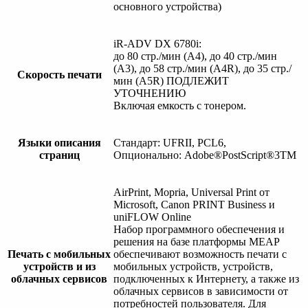
основного устройства)
iR-ADV DX 6780i:
до 80 стр./мин (А4), до 40 стр./мин
(A3), до 58 стр./мин (A4R), до 35 стр./
Скорость печати
мин (A5R) ПОДЛЕЖИТ
УТОЧНЕНИЮ
Включая емкость с тонером.
Языки описания
Стандарт: UFRII, PCL6,
страниц
Опционально: Adobe®PostScript®3TM
AirPrint, Mopria, Universal Print от
Microsoft, Canon PRINT Business и
uniFLOW Online
Набор программного обеспечения и
решения на базе платформы MEAP
Печать с мобильных
обеспечивают возможность печати с
устройств и из
мобильных устройств, устройств,
облачных сервисов
подключенных к Интернету, а также из
облачных сервисов в зависимости от
потребностей пользователя. Для