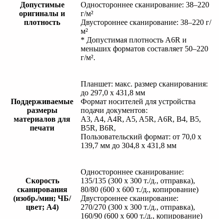
Допустимые
Одностороннее сканирование: 38–220
оригиналы и
г/м²
плотность
Двустороннее сканирование: 38–220 г/
м²
* Допустимая плотность A6R и
меньших форматов составляет 50–220
г/м².
Планшет: макс. размер сканирования:
до 297,0 x 431,8 мм
Поддерживаемые
Формат носителей для устройства
размеры
подачи документов:
материалов для
A3, A4, A4R, A5, A5R, A6R, B4, B5,
печати
B5R, B6R,
Пользовательский формат: от 70,0 x
139,7 мм до 304,8 x 431,8 мм
Одностороннее сканирование:
Скорость
135/135 (300 x 300 т./д., отправка),
сканирования
80/80 (600 x 600 т./д., копирование)
(изобр./мин; ЧБ/
Двустороннее сканирование:
цвет; A4)
270/270 (300 x 300 т./д., отправка),
160/90 (600 x 600 т./д., копирование)