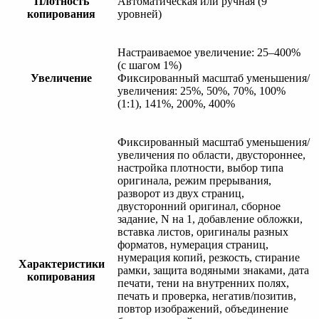
Плотность
Автоматическая или ручная (9
копирования
уровней)
Настраиваемое увеличение: 25–400%
(с шагом 1%)
Увеличение
Фиксированный масштаб уменьшения/
увеличения: 25%, 50%, 70%, 100%
(1:1), 141%, 200%, 400%
Фиксированный масштаб уменьшения/
увеличения по области, двустороннее,
настройка плотности, выбор типа
оригинала, режим прерывания,
разворот из двух страниц,
двусторонний оригинал, сборное
задание, N на 1, добавление обложки,
вставка листов, оригиналы разных
форматов, нумерация страниц,
нумерация копий, резкость, стирание
Характеристики
рамки, защита водяными знаками, дата
копирования
печати, тени на внутренних полях,
печать и проверка, негатив/позитив,
повтор изображений, объединение