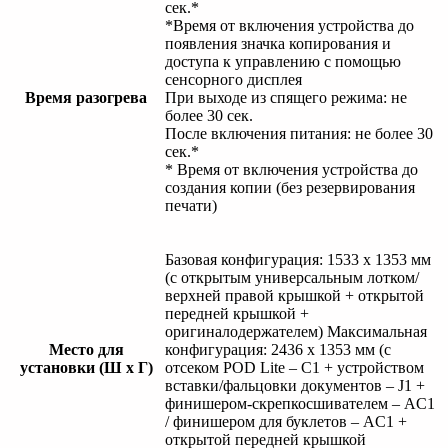
сек.*
*Время от включения устройства до
появления значка копирования и
доступа к управлению с помощью
сенсорного дисплея
Время разогрева
При выходе из спящего режима: не
более 30 сек.
После включения питания: не более 30
сек.*
* Время от включения устройства до
создания копии (без резервирования
печати)
Базовая конфигурация: 1533 x 1353 мм
(с открытым универсальным лотком/
верхней правой крышкой + открытой
передней крышкой +
оригиналодержателем) Максимальная
Место для
конфигурация: 2436 x 1353 мм (с
установки (Ш x Г)
отсеком POD Lite – C1 + устройством
вставки/фальцовки документов – J1 +
финишером-скрепкосшивателем – AC1
/ финишером для буклетов – AC1 +
открытой передней крышкой